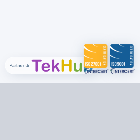
Partner di
scorri
→
LE NOSTRE ANIME
01