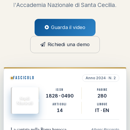
l'
Accademia Nazionale di Santa Cecilia
.
Guarda il video
Richiedi una demo
FASCICOLO
Anno 2024 · N. 2
ISSN
PAGINE
1828-0490
280
Studi
Musicali
ARTICOLI
LINGUE
14
IT · EN
La cantata nella Roma barocca
Albani Riccardo