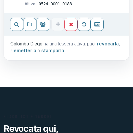
Attiva ·
0524 0001 0188
Colombo Diego
ha una tessera attiva: puoi
revocarla
,
riemetterla
o
stamparla
.
BLACKLIST & VARCHI
Revocata qui,