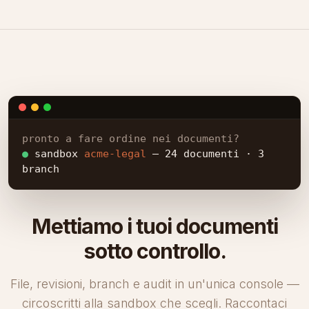
pronto a fare ordine nei documenti?
●
sandbox
acme-legal
— 24 documenti · 3
branch
Mettiamo i tuoi documenti
sotto controllo.
File, revisioni, branch e audit in un'unica console —
circoscritti alla sandbox che scegli. Raccontaci