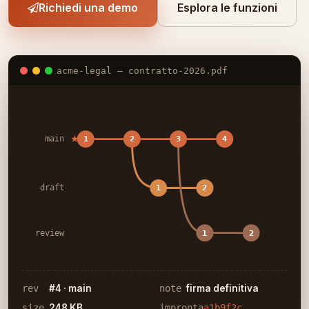
Richiedi una demo
Esplora le funzioni
acme-legal — contratto-2026.pdf
★
main
1
2
3
4
draft
1
2
review
1
2
rev
#4 · main
note
firma definitiva
size
248 KB
impronta
a1b9f2c